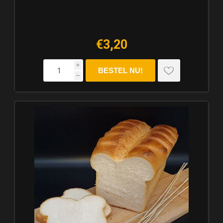
€3,20
i
h