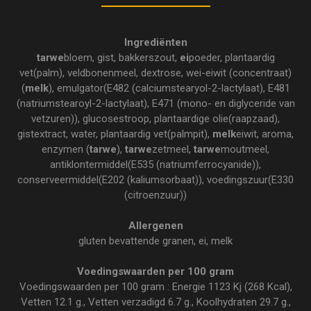
Ingrediënten
tarwe
bloem, gist, bakkerszout,
ei
poeder, plantaardig
vet(palm), veldbonenmeel, dextrose, wei-eiwit (concentraat)
(
melk
), emulgator(E482 (calciumstearyol-2-lactylaat), E481
(natriumstearoyl-2-lactylaat), E471 (mono- en diglyceride van
vetzuren)), glucosestroop, plantaardige olie(raapzaad),
gistextract, water, plantaardig vet(palmpit),
melk
eiwit, aroma,
enzymen (
tarwe
),
tarwe
zetmeel,
tarwe
moutmeel,
antiklontermiddel(E535 (natriumferrocyanide)),
conserveermiddel(E202 (kaliumsorbaat)), voedingszuur(E330
(citroenzuur))
Allergenen
gluten bevattende granen, ei, melk
Voedingswaarden per 100 gram
Voedingswaarden per 100 gram : Energie 1123 Kj (268 Kcal),
Vetten 12.1 g., Vetten verzadigd 6.7 g., Koolhydraten 29.7 g.,