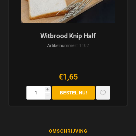
Witbrood Knip Half
Artikelnummer::
1102
€1,65
i
h
OMSCHRIJVING