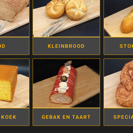
OD
KLEINBROOD
STO
 KOEK
GEBAK EN TAART
SPECI