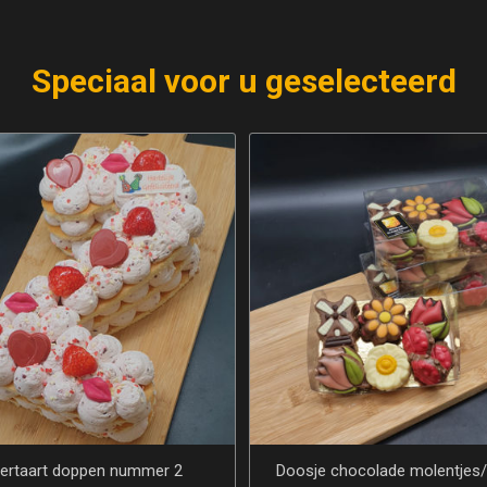
Speciaal voor u geselecteerd
 chocolade molentjes/tulpjes
Desem Meergranen