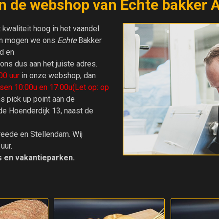
n de webshop van Echte bakker 
kwaliteit hoog in het vaandel.
 en mogen we ons
Echte
Bakker
d en
j ons dus aan het juiste adres.
00 uur
in onze webshop, dan
sen 10:00u en 17:00u(Let op: op
ns pick up point aan de
de Hoenderdijk 13, naast de
eede en Stellendam. Wij
uur.
s en vakantieparken.