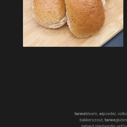
tarwe
bloem,
ei
poeder, volk
bakkerszout,
tarwe
gluten
gehard plantaardig vet(pa