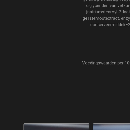
diglyceriden van vetzu
(natriumstearoyl-2-lact
gerst
emoutextract, enz
conserveermiddel(E20
Voedingswaarden per 100 g