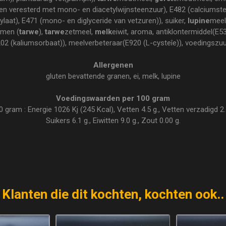
ren veresterd met mono- en diacetylwijnsteenzuur), E482 (calciumstea
ylaat), E471 (mono- en diglyceride van vetzuren)), suiker,
lupine
meel
ymen (
tarwe
),
tarwe
zetmeel,
melk
eiwit, aroma, antiklontermiddel(E5
2 (kaliumsorbaat)), meelverbeteraar(E920 (L-cysteîe)), voedingszuu
Allergenen
gluten bevattende granen, ei, melk, lupine
Voedingswaarden per 100 gram
ram : Energie 1026 Kj (245 Kcal), Vetten 4.5 g., Vetten verzadigd 2.1
Suikers 6.1 g., Eiwitten 9.0 g., Zout 0.00 g.
Klanten die dit kochten, kochten ook..