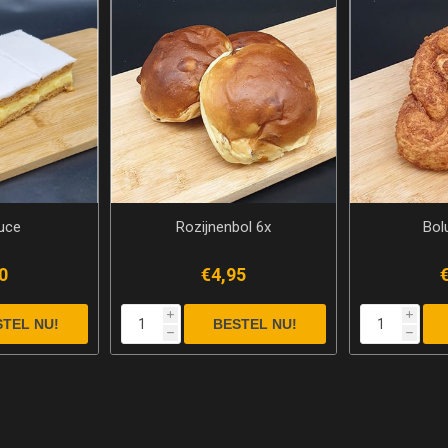
uce
Rozijnenbol 6x
Bol
0
€4,95
i
i
h
h