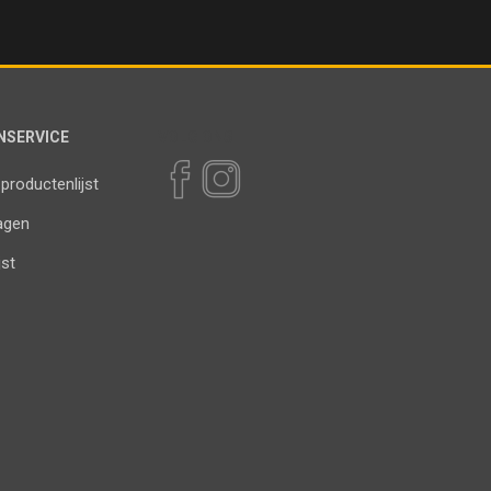
NSERVICE
VOLG ONS
 productenlijst
agen
jst