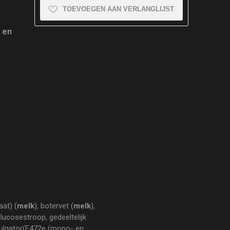
TOEVOEGEN AAN VERLANGLIJST
g en
aat) (
melk
), botervet (
melk
),
ucosestroop, gedeeltelijk
lgator(E472e (mono- en