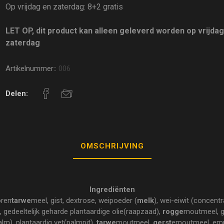
Op vrijdag en zaterdag: 8+2 gratis
LET OP, dit product kan alleen geleverd worden op vrijda
zaterdag
Artikelnummer::
006
Delen:
OMSCHRIJVING
Ingrediënten
oren
tarwe
meel, gist, dextrose, weipoeder (
melk
), wei-eiwit (concentr
, gedeeltelijk geharde plantaardige olie(raapzaad),
rogge
moutmeel, gl
lm), plantaardig vet(palmpit),
tarwe
moutmeel,
gerst
emoutmeel, emu