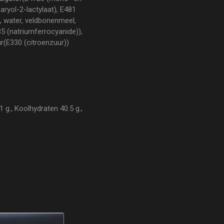
ryol-2-lactylaat), E481
, water, veldbonenmeel,
35 (natriumferrocyanide)),
r(E330 (citroenzuur))
 g., Koolhydraten 40.5 g.,