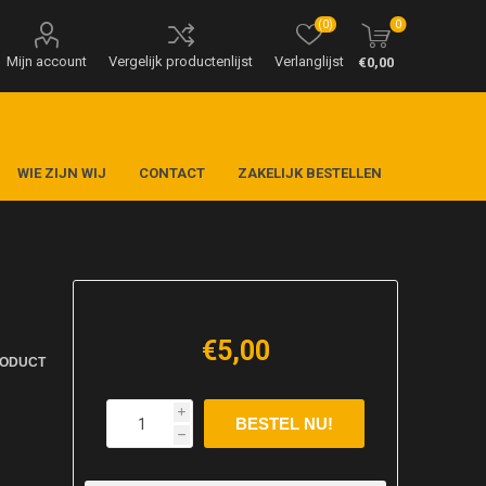
(0)
0
Mijn account
Vergelijk productenlijst
Verlanglijst
€0,00
WIE ZIJN WIJ
CONTACT
ZAKELIJK BESTELLEN
€5,00
RODUCT
i
h