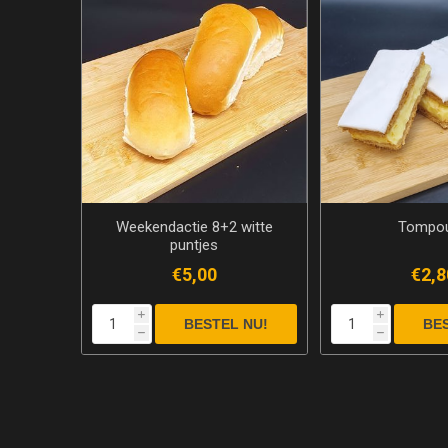
Weekendactie 8+2 witte
Tompo
puntjes
€5,00
€2,8
i
i
h
h