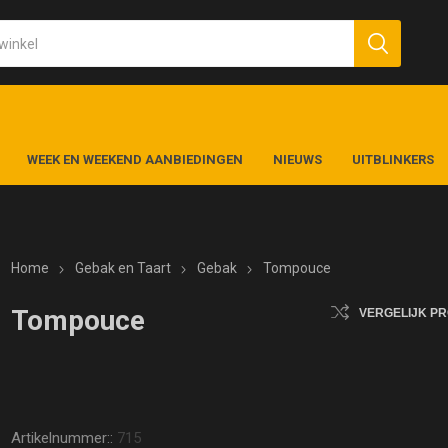
WEEK EN WEEKEND AANBIEDINGEN
NIEUWS
UITBLINKERS
Home
Gebak en Taart
Gebak
Tompouce
Tompouce
VERGELIJK P
Artikelnummer::
715