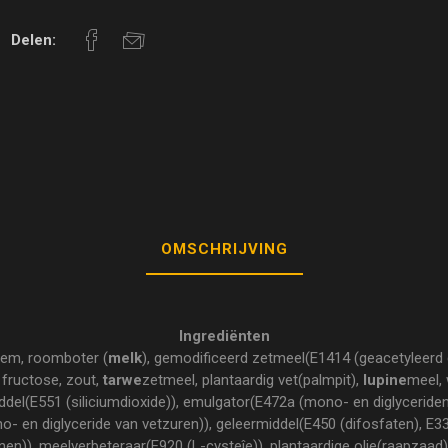
Delen:
OMSCHRIJVING
Ingrediënten
oem, roomboter (
melk
), gemodificeerd zetmeel(E1414 (geacetyleerd 
 fructose, zout,
tarwe
zetmeel, plantaardig vet(palmpit),
lupine
meel, 
iddel(E551 (siliciumdioxide)), emulgator(E472a (mono- en diglycerid
o- en diglyceride van vetzuren)), geleermiddel(E450 (difosfaten), E3
en)), meelverbeteraar(E920 (L-cysteîe)), plantaardige olie(raapzaad