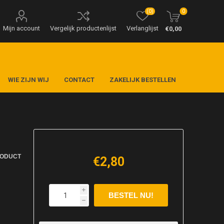
(0)
0
Mijn account
Vergelijk productenlijst
Verlanglijst
€0,00
WIE ZIJN WIJ
CONTACT
ZAKELIJK BESTELLEN
RODUCT
€2,80
i
h