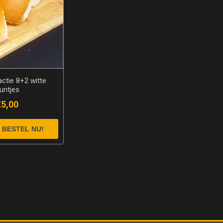
ctie 8+2 witte
untjes
€5,00