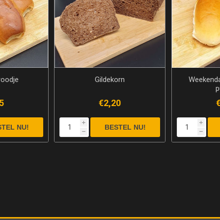
roodje
Gildekorn
Weekenda
p
5
€2,20
i
i
h
h