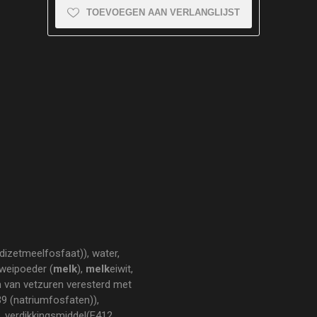
TOEVOEGEN AAN VERLANGLIJST
dizetmeelfosfaat)), water,
weipoeder (
melk
),
melk
eiwit,
en van vetzuren veresterd met
39 (natriumfosfaten)),
), verdikkingsmiddel(E412