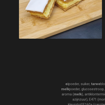
ei
poeder, suiker,
tarwe
bl
melk
poeder, glucosestroop,
aroma (
melk
), antiklonterm
azijnzuur), E471 (mon
kleurstof(E160a (caroten