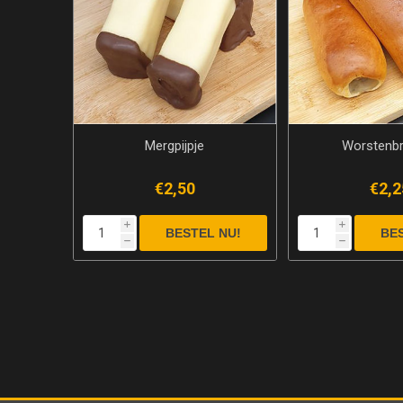
Mergpijpje
Worstenb
€2,50
€2,2
i
i
h
h