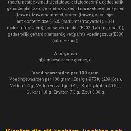
(natriumcarboxymethylcellulose, cellulosegom)), gedeeltelijk
geharde plantaardige olie(raapzaad),
tarwe
zetmeel, enzymen
(
tarwe
),
tarwe
moutmeel, aroma (
tarwe
), specerijen,
antiklontermiddel(E535 (natriumferrocyanide), E341
(calciumfosfaten)), conserveermiddel(E202 (kaliumsorbaat)),
gedeeltelijk gehard plantaardig vet(palm), voedingszuur(E330
(citroenzuur))
Allergenen
gluten bevattende granen, ei
Voedingswaarden per 100 gram
Voedingswaarden per 100 gram : Energie 875 Kj (209 Kcal),
Vetten 1.4 g., Vetten verzadigd 0.4 g., Koolhydraten 40.5 g.,
Suikers 1.8 g., Eiwitten 7.3 g., Zout 0.00 g.