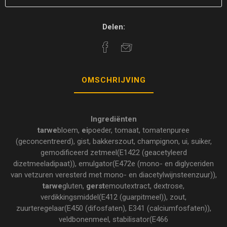
Delen:
OMSCHRIJVING
Ingrediënten
tarwe
bloem,
ei
poeder, tomaat, tomatenpuree
(geconcentreerd), gist, bakkerszout, champignon, ui, suiker,
gemodificeerd zetmeel(E1422 (geacetyleerd
dizetmeeladipaat)), emulgator(E472e (mono- en diglyceriden
van vetzuren veresterd met mono- en diacetylwijnsteenzuur)),
tarwe
gluten,
gerst
emoutextract, dextrose,
verdikkingsmiddel(E412 (guarpitmeel)), zout,
zuurteregelaar(E450 (difosfaten), E341 (calciumfosfaten)),
veldbonenmeel, stabilisator(E466