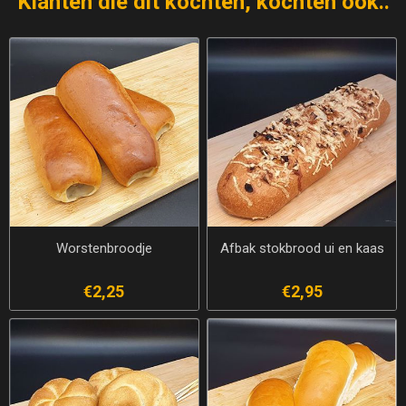
Klanten die dit kochten, kochten ook..
Worstenbroodje
Afbak stokbrood ui en kaas
€2,25
€2,95