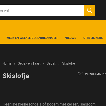
WEEK EN WEEKEND AANBIEDINGEN
NIEUWS
UITBLINKERS
Home
Gebak en Taart
Gebak
Skislofje
Skislofje
VERGELIJK P
Heerlijke kleine ronde slof bodem met kersen, slagroom,