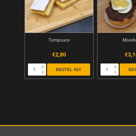
Tompouce
Moork
€2,80
€3,1
i
i
h
h