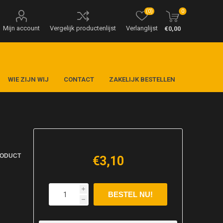
(0)
0
Mijn account
Vergelijk productenlijst
Verlanglijst
€0,00
WIE ZIJN WIJ
CONTACT
ZAKELIJK BESTELLEN
RODUCT
€3,10
i
h