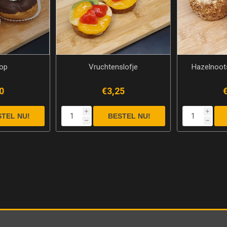
op
Vruchtenslofje
Hazelnoot
0
€3,25
i
i
h
h