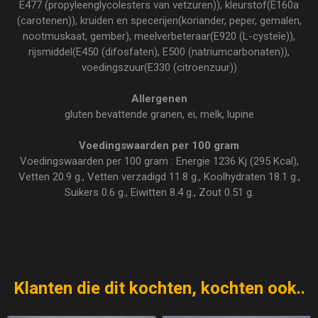
E477 (propyleenglycolesters van vetzuren)), kleurstof(E160a
(carotenen)), kruiden en specerijen(koriander, peper, gemalen,
nootmuskaat, gember), meelverbeteraar(E920 (L-cysteîe)),
rijsmiddel(E450 (difosfaten), E500 (natriumcarbonaten)),
voedingszuur(E330 (citroenzuur))
Allergenen
gluten bevattende granen, ei, melk, lupine
Voedingswaarden per 100 gram
Voedingswaarden per 100 gram : Energie 1236 Kj (295 Kcal),
Vetten 20.9 g., Vetten verzadigd 11.8 g., Koolhydraten 18.1 g.,
Suikers 0.6 g., Eiwitten 8.4 g., Zout 0.51 g.
Klanten die dit kochten, kochten ook..