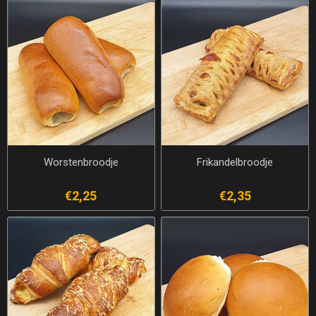
Worstenbroodje
Frikandelbroodje
€2,25
€2,35