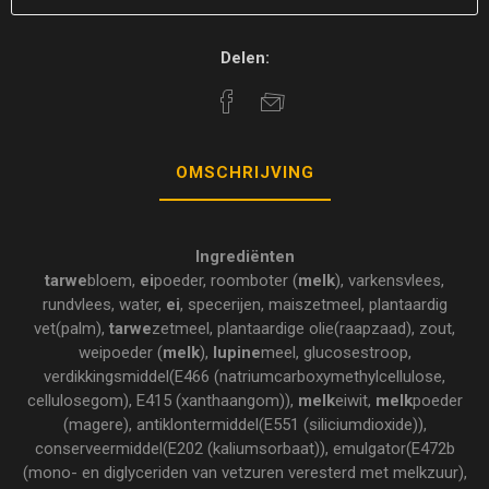
Delen:
OMSCHRIJVING
Ingrediënten
tarwe
bloem,
ei
poeder, roomboter (
melk
), varkensvlees,
rundvlees, water,
ei
, specerijen, maiszetmeel, plantaardig
vet(palm),
tarwe
zetmeel, plantaardige olie(raapzaad), zout,
weipoeder (
melk
),
lupine
meel, glucosestroop,
verdikkingsmiddel(E466 (natriumcarboxymethylcellulose,
cellulosegom), E415 (xanthaangom)),
melk
eiwit,
melk
poeder
(magere), antiklontermiddel(E551 (siliciumdioxide)),
conserveermiddel(E202 (kaliumsorbaat)), emulgator(E472b
(mono- en diglyceriden van vetzuren veresterd met melkzuur),