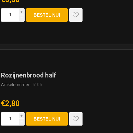
i
h
Rozijnenbrood half
Artikelnummer::
5105
€2,80
i
h