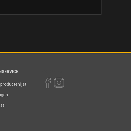
NSERVICE
VOLG ONS
 productenlijst
agen
jst