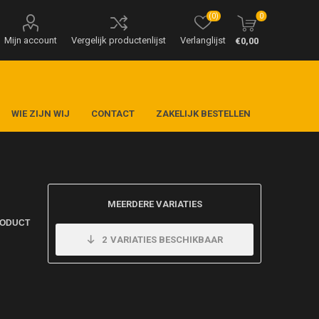
(0)
0
Mijn account
Vergelijk productenlijst
Verlanglijst
€0,00
WIE ZIJN WIJ
CONTACT
ZAKELIJK BESTELLEN
MEERDERE VARIATIES
RODUCT
2
VARIATIES BESCHIKBAAR