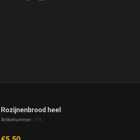
Rozijnenbrood heel
Artikelnummer::
105
€5,50