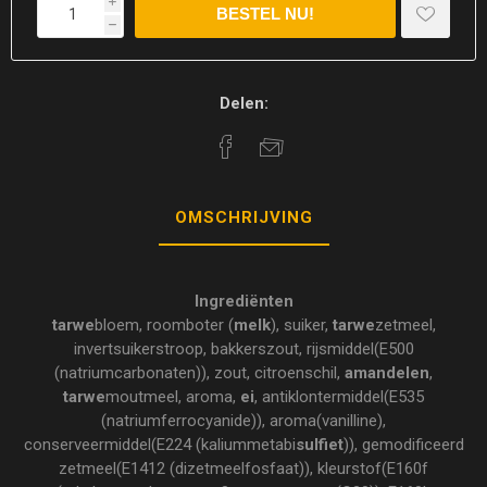
i
h
Delen:
OMSCHRIJVING
Ingrediënten
tarwe
bloem, roomboter (
melk
), suiker,
tarwe
zetmeel,
invertsuikerstroop, bakkerszout, rijsmiddel(E500
(natriumcarbonaten)), zout, citroenschil,
amandelen
,
tarwe
moutmeel, aroma,
ei
, antiklontermiddel(E535
(natriumferrocyanide)), aroma(vanilline),
conserveermiddel(E224 (kaliummetabi
sulfiet
)), gemodificeerd
zetmeel(E1412 (dizetmeelfosfaat)), kleurstof(E160f