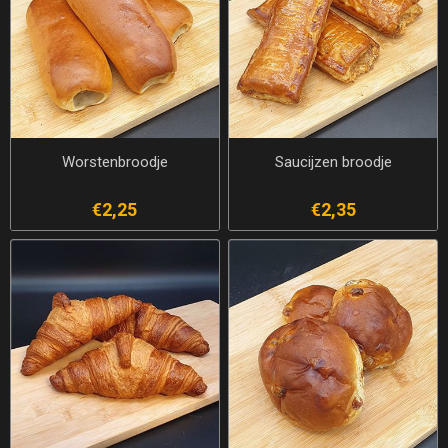
Worstenbroodje
Saucijzen broodje
€2,25
€2,35