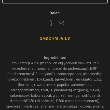
Delen:
OMSCHRIJVING
Ingrediënten
emulgator(E472e (mono- en diglyceriden van vetzuren
veresterd met mono- en diacetylwijnsteenzuur), E481
(natriumstearoyl-2-lactylaat)), tomatenpoeder, plantaardige
olie(zonnebloem, koolzaad),
tarwe
bloem, emulgator(E322
(lecithine)), water,
melk
, paprika, varkensvlees,
aardappelzetmeel, zout, ui, plantaardig vet(palm), suiker,
varkensspek, bakkerszout, gist, zetmeel (gemodificeerd),
rijsmiddel(E450 (difosfaten), E500 (natriumcarbonaten)),
specerijen, dextrose, stremsel, startercultuur, kruiden, aroma,