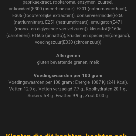
paprikaextract, rookaroma, enzymen, zuursel,
antioxidant(E300 (ascorbinezuur), E301 (natriumascorbaat),
E306 (tocoferolrijke extracten)), conserveermiddel(E250
(natriumnitriet), E251 (natriumnitraat)), emulgator(E471
(mono- en diglyceride van vetzuren)), kleurstof(E160a
(carotenen), E160b (annatto)), kruiden en specerijen(oregano),
voedingszuur(E330 (citroenzuur))
Allergenen
gluten bevattende granen, melk
Voedingswaarden per 100 gram
Voedingswaarden per 100 gram : Energie 1007 Kj (241 Kcal),
Vetten 12.9 g., Vetten verzadigd 7.7 g., Koolhydraten 20.1 g.,
Suikers 5.4 g., Eiwitten 9.9 g., Zout 0.00 g.