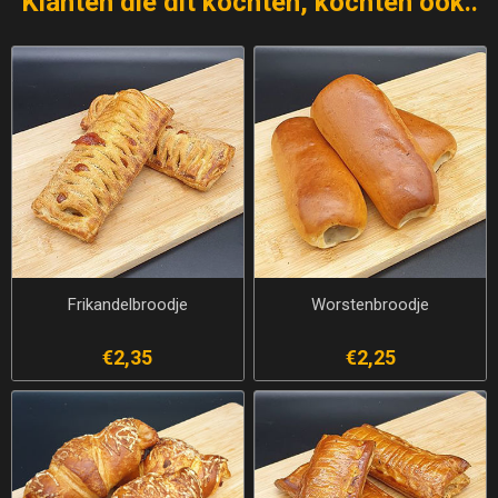
Klanten die dit kochten, kochten ook..
Frikandelbroodje
Worstenbroodje
€2,35
€2,25