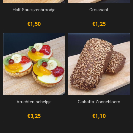
Half Saucijzenbroodje
Croissant
€1,50
€1,25
Vruchten schelpje
Ciabatta Zonnebloem
€3,25
€1,10