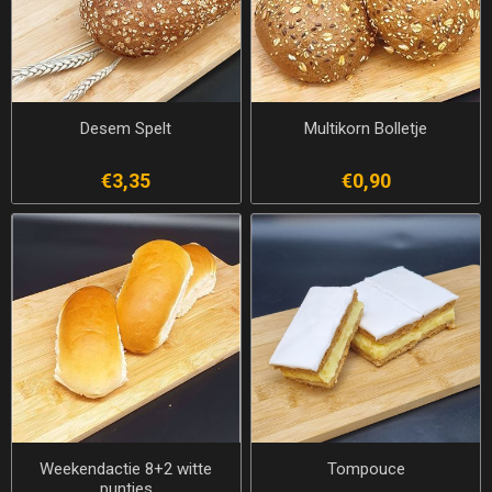
Desem Spelt
Multikorn Bolletje
€3,35
€0,90
Weekendactie 8+2 witte
Tompouce
puntjes