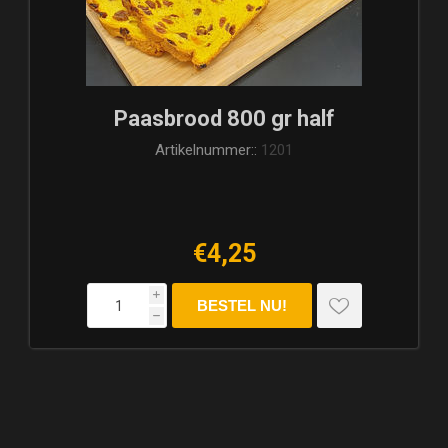
Paasbrood 800 gr half
Artikelnummer::
1201
€4,25
i
h