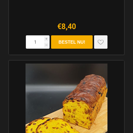
€8,40
i
h