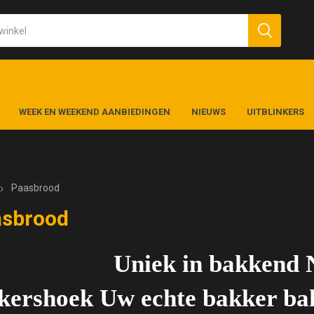
WEEK EN WEEKEND AANBIEDINGEN
NIEUWS
UITBLINKERS
Paasbrood
asbrood
Uniek in bakkend 
kershoek Uw echte bakker bakt