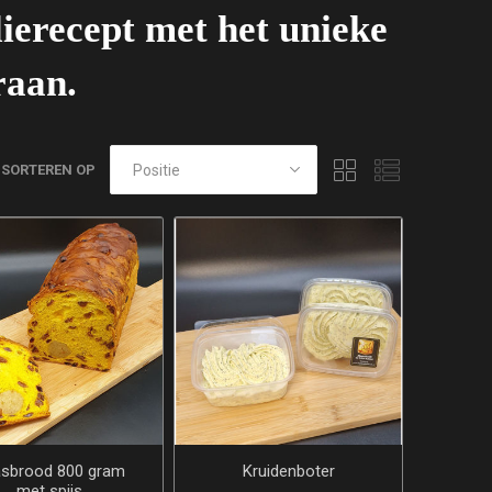
ierecept met het unieke
raan.
SORTEREN OP
sbrood 800 gram
Kruidenboter
met spijs