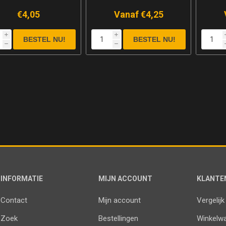
€4,05
Vanaf €4,25
i
i
h
h
INFORMATIE
MIJN ACCOUNT
KLANTE
Contact
Mijn account
Vergelijk
Zoek
Bestellingen
Winkelw