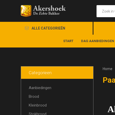
ALLE CATEGORIEËN
START
DAG AANBIEDINGEN
Home
Categorieen
Pa
Aanbiedingen
Brood
Kleinbrood
A
Stokbrood