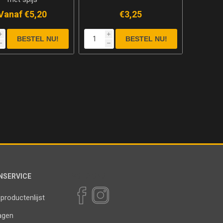
Vanaf €5,20
€3,25
i
i
h
h
NSERVICE
VOLG ONS
 productenlijst
agen