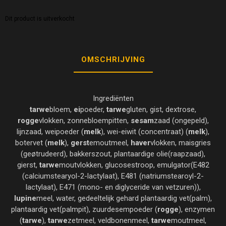
Dit product is uitverkocht
OMSCHRIJVING
Ingrediënten
tarwe
bloem,
ei
poeder,
tarwe
gluten, gist, dextrose,
rogge
vlokken, zonnebloempitten,
sesam
zaad (ongepeld),
lijnzaad, weipoeder (
melk
), wei-eiwit (concentraat) (
melk
),
botervet (
melk
),
gerst
emoutmeel,
haver
vlokken, maisgries
(geøtrudeerd), bakkerszout, plantaardige olie(raapzaad),
gierst,
tarwe
moutvlokken, glucosestroop, emulgator(E482
(calciumstearyol-2-lactylaat), E481 (natriumstearoyl-2-
lactylaat), E471 (mono- en diglyceride van vetzuren)),
lupine
meel, water, gedeeltelijk gehard plantaardig vet(palm),
plantaardig vet(palmpit), zuurdesempoeder (
rogge
), enzymen
(
tarwe
),
tarwe
zetmeel, veldbonenmeel,
tarwe
moutmeel,