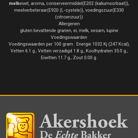
melk
eiwit, aroma, conserveermiddel(E202 (kaliumsorbaat)),
meelverbeteraar(E920 (L-cysteîe)), voedingszuur(E330
(citroenzuur))
Allergenen
gluten bevattende granen, ei, melk, sesam, lupine
Voedingswaarden
Voedingswaarden per 100 gram : Energie 1032 Kj (247 Kcal),
Vetten 6.1 g., Vetten verzadigd 1.8 g., Koolhydraten 35.0 g.,
Eiwitten 11.7 g., Zout 0.00 g.