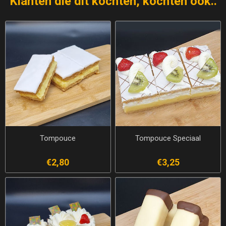
Klanten die dit kochten, kochten ook..
Tompouce
Tompouce Speciaal
€2,80
€3,25