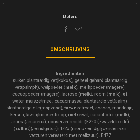
Delen:
OMSCHRIJVING
Ingrediënten
suiker, plantaardig vet(kokos), geheel gehard plantaardig
vet(palmpit), weipoeder (
melk
),
melk
poeder (magere),
cacaopoeder (magere), lactose (
melk
), room (
melk
),
ei
,
water, maiszetmeel, cacaomassa, plantaardig vet(palm),
plantaardige olie(raapzaad),
tarwe
zetmeel, ananas, mandarijn,
kersen, kiwi, glucosestroop,
melk
eiwit, cacaoboter (
melk
),
aroma(amarena), conserveermiddel(E220 (zwaveldioxide)
(
sulfiet
)), emulgator(E472b (mono- en diglyceriden van
vetzuren veresterd met melkzuur), E477