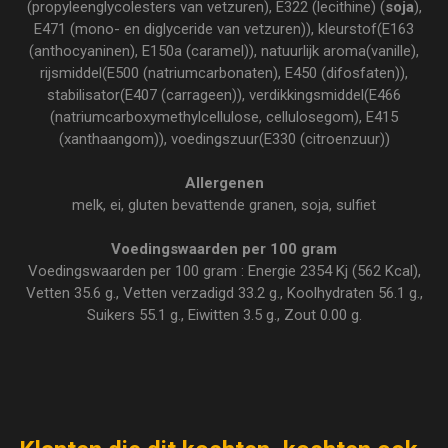
(propyleenglycolesters van vetzuren), E322 (lecithine) (
soja
),
E471 (mono- en diglyceride van vetzuren)), kleurstof(E163
(anthocyaninen), E150a (caramel)), natuurlijk aroma(vanille),
rijsmiddel(E500 (natriumcarbonaten), E450 (difosfaten)),
stabilisator(E407 (carrageen)), verdikkingsmiddel(E466
(natriumcarboxymethylcellulose, cellulosegom), E415
(xanthaangom)), voedingszuur(E330 (citroenzuur))
Allergenen
melk, ei, gluten bevattende granen, soja, sulfiet
Voedingswaarden per 100 gram
Voedingswaarden per 100 gram : Energie 2354 Kj (562 Kcal),
Vetten 35.6 g., Vetten verzadigd 33.2 g., Koolhydraten 56.1 g.,
Suikers 55.1 g., Eiwitten 3.5 g., Zout 0.00 g.