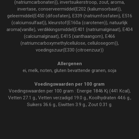
(natriumcarbonaten)), invertsuikerstroop, zout, aroma,
invertase, conserveermiddel(E202 (kaliumsorbaat)),
geleermiddel(E450 (difosfaten), E339 (natriumfosfaten), E516
(calciumsulfaat)), kleurstof(E160a (carotenen)), natuurlijk
aroma(vanille), verdikkingsmiddel(E401 (natriumalginaat), E404
(calciumalginaat), E415 (xanthaangom), E466
(natriumcarboxymethylcellulose, cellulosegom)),
voedingszuur(E330 (citroenzuur))
Allergenen
ei, melk, noten, gluten bevattende granen, soja
Voedingswaarden per 100 gram
Voedingswaarden per 100 gram : Energie 1846 Kj (441 Kcal),
Vetten 27.1 g., Vetten verzadigd 19.0 g., Koolhydraten 44.6 g.,
Suikers 36.6 g., Eiwitten 3.9 g., Zout 0.31 g.