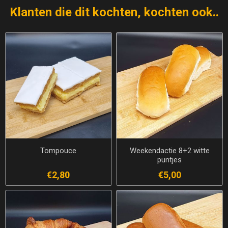
Klanten die dit kochten, kochten ook..
Tompouce
Weekendactie 8+2 witte
puntjes
€2,80
€5,00