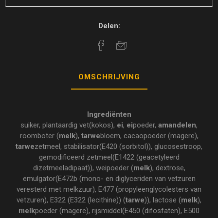
Delen:
OMSCHRIJVING
Ingrediënten
suiker, plantaardig vet(kokos),
ei
,
ei
poeder,
amandelen
,
roomboter (
melk
),
tarwe
bloem, cacaopoeder (magere),
tarwe
zetmeel, stabilisator(E420 (sorbitol)), glucosestroop,
gemodificeerd zetmeel(E1422 (geacetyleerd
dizetmeeladipaat)), weipoeder (
melk
), dextrose,
emulgator(E472b (mono- en diglyceriden van vetzuren
veresterd met melkzuur), E477 (propyleenglycolesters van
vetzuren), E322 (E322 (lecithine)) (
tarwe
)), lactose (
melk
),
melk
poeder (magere), rijsmiddel(E450 (difosfaten), E500