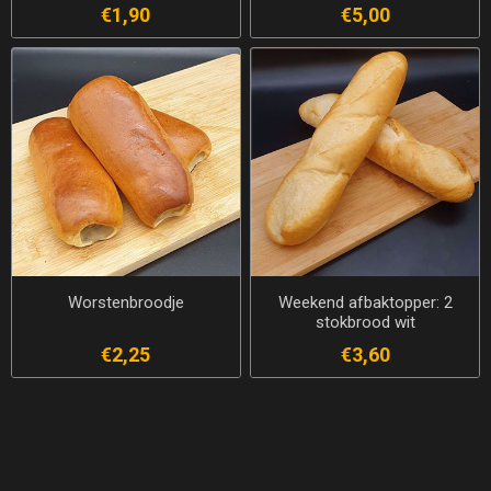
€1,90
€5,00
Worstenbroodje
Weekend afbaktopper: 2
stokbrood wit
€2,25
€3,60