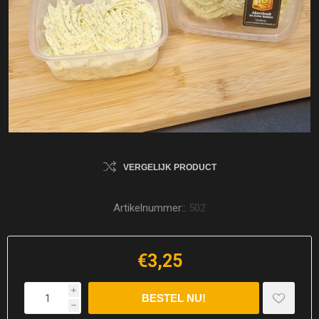
VERGELIJK PRODUCT
Artikelnummer::
502
€3,25
i
h