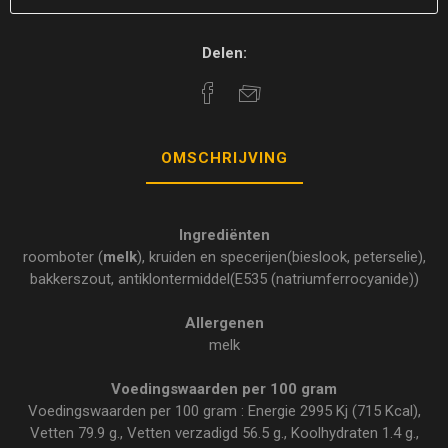
Delen:
OMSCHRIJVING
Ingrediënten
roomboter (
melk
), kruiden en specerijen(bieslook, peterselie),
bakkerszout, antiklontermiddel(E535 (natriumferrocyanide))
Allergenen
melk
Voedingswaarden per 100 gram
Voedingswaarden per 100 gram : Energie 2995 Kj (715 Kcal),
Vetten 79.9 g., Vetten verzadigd 56.5 g., Koolhydraten 1.4 g.,