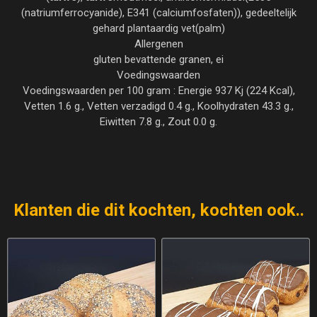
(natriumferrocyanide), E341 (calciumfosfaten)), gedeeltelijk
gehard plantaardig vet(palm)
Allergenen
gluten bevattende granen, ei
Voedingswaarden
Voedingswaarden per 100 gram : Energie 937 Kj (224 Kcal),
Vetten 1.6 g., Vetten verzadigd 0.4 g., Koolhydraten 43.3 g.,
Eiwitten 7.8 g., Zout 0.0 g.
Klanten die dit kochten, kochten ook..