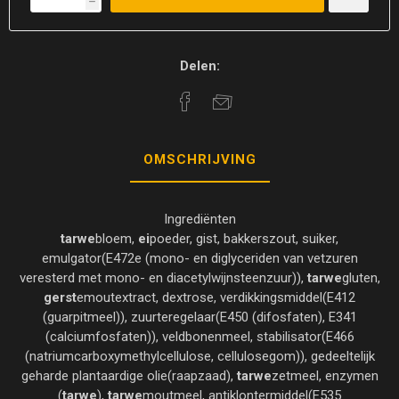
h
Delen:
OMSCHRIJVING
Ingrediënten
tarwe
bloem,
ei
poeder, gist, bakkerszout, suiker,
emulgator(E472e (mono- en diglyceriden van vetzuren
veresterd met mono- en diacetylwijnsteenzuur)),
tarwe
gluten,
gerst
emoutextract, dextrose, verdikkingsmiddel(E412
(guarpitmeel)), zuurteregelaar(E450 (difosfaten), E341
(calciumfosfaten)), veldbonenmeel, stabilisator(E466
(natriumcarboxymethylcellulose, cellulosegom)), gedeeltelijk
geharde plantaardige olie(raapzaad),
tarwe
zetmeel, enzymen
(
tarwe
),
tarwe
moutmeel, antiklontermiddel(E535