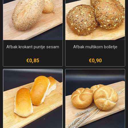
Afbak krokant puntje sesam
Afbak multikorn bolletje
€0,85
€0,90