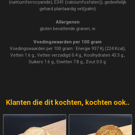
(natriumferrocyanide), E341 (calciumfosfaten)), gedeeltelijk
gehard plantaardig vet(palm)
Allergenen
gluten bevattende granen, ei
Voedingswaarden per 100 gram
Voedingswaarden per 100 gram : Energie 937 Kj (224 Kcal),
Vetten 1.6 g., Vetten verzadigd 0.4 g., Koolhydraten 43.3 g.,
Suikers 1.6 g., Eiwitten 7.8 g., Zout 0.0 g.
Klanten die dit kochten, kochten ook..