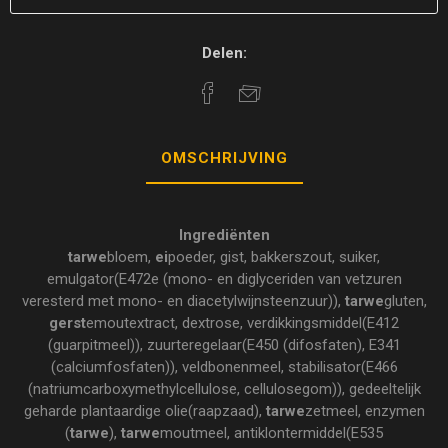
Delen:
OMSCHRIJVING
Ingrediënten
tarwe
bloem,
ei
poeder, gist, bakkerszout, suiker,
emulgator(E472e (mono- en diglyceriden van vetzuren
veresterd met mono- en diacetylwijnsteenzuur)),
tarwe
gluten,
gerst
emoutextract, dextrose, verdikkingsmiddel(E412
(guarpitmeel)), zuurteregelaar(E450 (difosfaten), E341
(calciumfosfaten)), veldbonenmeel, stabilisator(E466
(natriumcarboxymethylcellulose, cellulosegom)), gedeeltelijk
geharde plantaardige olie(raapzaad),
tarwe
zetmeel, enzymen
(
tarwe
),
tarwe
moutmeel, antiklontermiddel(E535