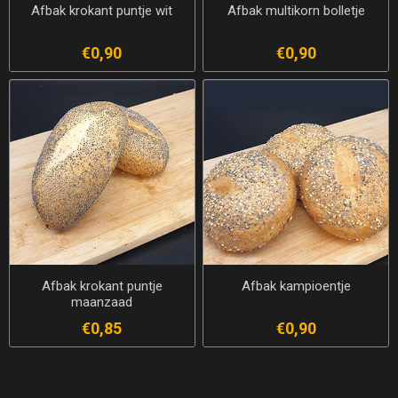
Afbak krokant puntje wit
Afbak multikorn bolletje
€0,90
€0,90
Afbak krokant puntje
Afbak kampioentje
maanzaad
€0,85
€0,90