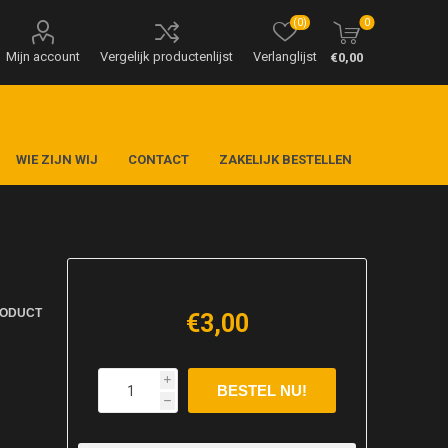
(0)
0
Mijn account
Vergelijk productenlijst
Verlanglijst
€0,00
WIE ZIJN WIJ
CONTACT
ZAKELIJK BESTELLEN
RODUCT
€3,00
i
h