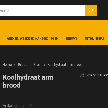
WEEK EN WEEKEND AANBIEDINGEN
NIEUWS
UITBLINKERS
Home
Brood
Bruin
Koolhydraat arm brood
Koolhydraat arm
VERGELIJK P
brood
Artikelnummer::
74