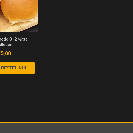
ctie 8+2 witte
lletjes
€5,00