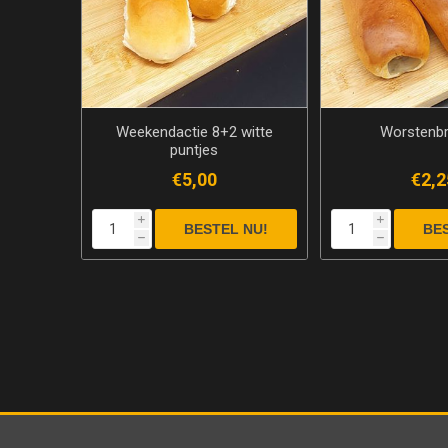
Weekendactie 8+2 witte
Worstenb
puntjes
€5,00
€2,2
i
i
h
h