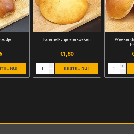
roodje
Koemelkvrije eierkoeken
Weekenda
bo
5
€1,80
i
i
h
h