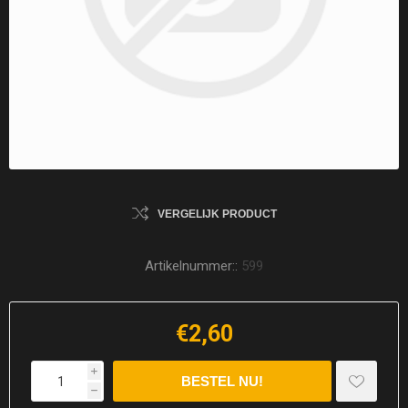
VERGELIJK PRODUCT
Artikelnummer::
599
€2,60
i
h