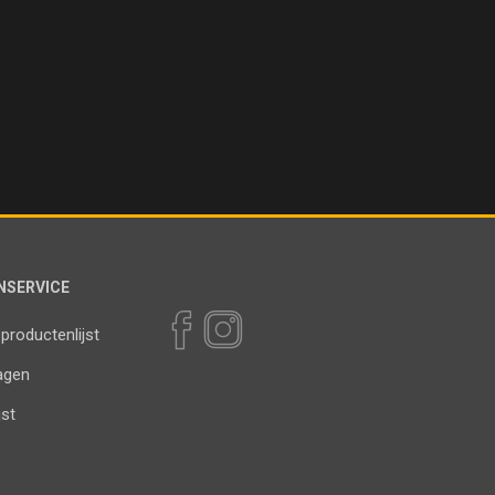
NSERVICE
VOLG ONS
 productenlijst
agen
jst