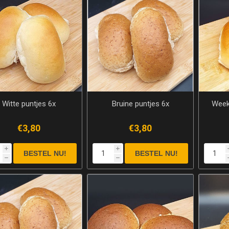
Witte puntjes 6x
Bruine puntjes 6x
Week
€3,80
€3,80
i
i
h
h