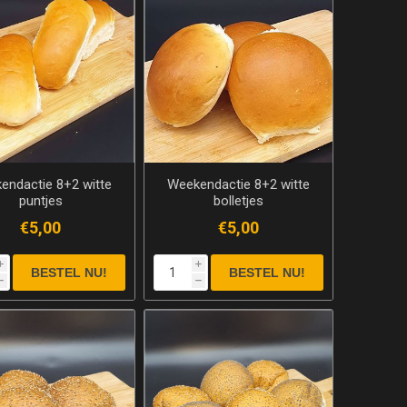
endactie 8+2 witte
Weekendactie 8+2 witte
puntjes
bolletjes
€5,00
€5,00
i
i
h
h