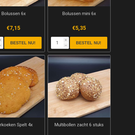
Bolussen 6x
Bolussen mini 6x
€7,15
€5,35
i
i
h
h
erkoeken Spelt 4x
Multibollen zacht 6 stuks