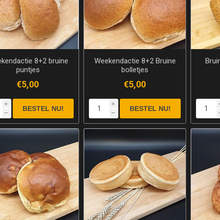
kendactie 8+2 bruine
Weekendactie 8+2 Bruine
Brui
puntjes
bolletjes
€5,00
€5,00
i
i
h
h