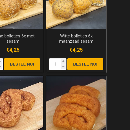
ne bolletjes 6x met
Witte bolletjes 6x
sesam
maanzaad sesam
€4,25
€4,25
i
i
h
h