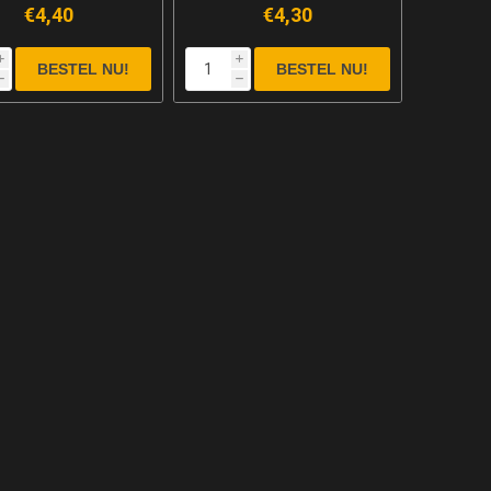
€4,40
€4,30
i
i
h
h