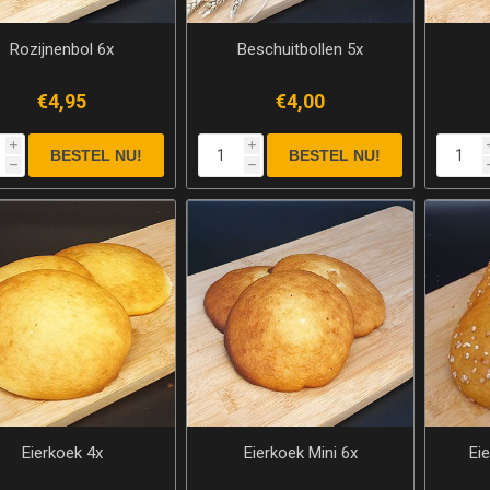
Rozijnenbol 6x
Beschuitbollen 5x
€4,95
€4,00
i
i
h
h
Eierkoek 4x
Eierkoek Mini 6x
Ei