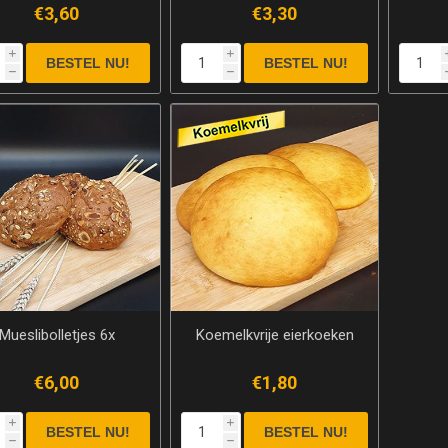
€3,60
€3,30
i
i
h
h
Mueslibolletjes 6x
Koemelkvrije eierkoeken
€6,00
€1,80
i
i
h
h