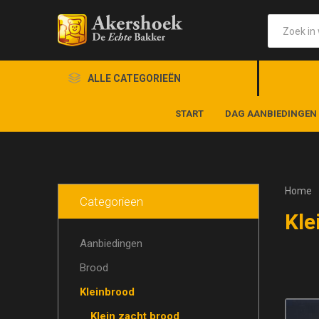
ALLE CATEGORIEËN
START
DAG AANBIEDINGEN
Home
Categorieen
Kle
Aanbiedingen
Brood
Kleinbrood
Klein zacht brood