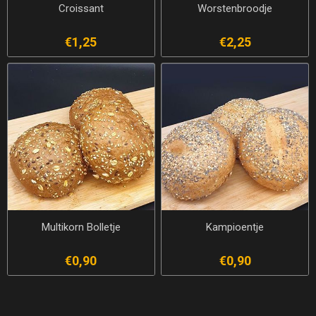
Croissant
Worstenbroodje
€1,25
€2,25
Multikorn Bolletje
Kampioentje
€0,90
€0,90