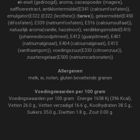
ei
-eiwit (gedroogd), aroma, cacaopoeder (magere),
saffloerextract, antiklontermiddel(E341 (calciumfosfaten)),
emulgator(E322 (E322 (lecithine)) (
tarwe
)), geleermiddel(E450
(difosfaten), E339 (natriumfosfaten), E516 (calciumsulfaat)),
natuurlijk aroma(vanille, hazelnoot), verdikkingsmiddel(E410
(johannesbroodpitmeel), E412 (guarpitmeel), E401
(natriumalginaat), E404 (calciumalginaat), E415
(xanthaangom)), voedingszuur(E330 (citroenzuur)),
zuurteregelaar(E500 (natriumcarbonaten))
Allergenen
melk, ei, noten, gluten bevattende granen
Voedingswaarden per 100 gram
Voedingswaarden per 100 gram : Energie 1658 Kj (396 Kcal),
Vetten 26.0 g., Vetten verzadigd 16.6 g., Koolhydraten 38.5 g.,
Suikers 35.0 g., Eiwitten 1.8 g., Zout 0.00 g.