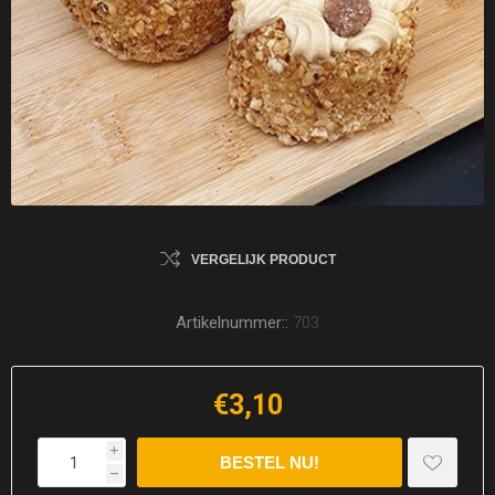
VERGELIJK PRODUCT
Artikelnummer::
703
€3,10
i
h