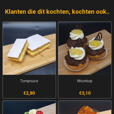
Klanten die dit kochten, kochten ook..
Tompouce
Moorkop
€2,80
€3,10