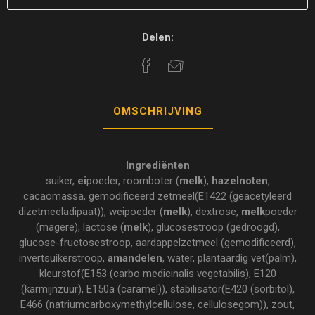
Delen:
OMSCHRIJVING
Ingrediënten
suiker,
ei
poeder, roomboter (
melk
),
hazelnoten
,
cacaomassa, gemodificeerd zetmeel(E1422 (geacetyleerd
dizetmeeladipaat)), weipoeder (
melk
), dextrose,
melk
poeder
(magere), lactose (
melk
), glucosestroop (gedroogd),
glucose-fructosestroop, aardappelzetmeel (gemodificeerd),
invertsuikerstroop,
amandelen
, water, plantaardig vet(palm),
kleurstof(E153 (carbo medicinalis vegetabilis), E120
(karmijnzuur), E150a (caramel)), stabilisator(E420 (sorbitol),
E466 (natriumcarboxymethylcellulose, cellulosegom)), zout,