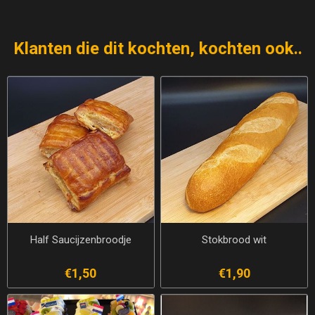
Klanten die dit kochten, kochten ook..
Half Saucijzenbroodje
Stokbrood wit
€1,50
€1,90