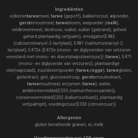
Ingrediënten
volkoren
tarwe
meel,
tarwe
(gepoft), bakkerszout,
ei
poeder,
gerst
emoutmeel,
tarwe
bloem, weipoeder (
melk
),
veldbonenmeel, dextrose, suiker, suiker (gebrand), geheel
gehard plantaardig vet(palm), emulgator(E482
(calciumstearyol-2-lactylaat), E481 (natriumstearoyl-2-
lactylaat), E472e (E472e (mono- en diglyceriden van vetzuren
veresterd met mono- en diacetylwijnsteenzuur)) (
tarwe
), E471
(mono- en diglyceride van vetzuren)), plantaardige
olie(raapzaad), zuurdesempoeder (
tarwe
,
rogge
),
tarwe
gluten,
gistextract, gist, glucosestroop,
gerst
emoutextract,
tarwe
moutmeel, enzymen (
tarwe
), water,
antiklontermiddel(E535 (natriumferrocyanide)),
conserveermiddel(E202 (kaliumsorbaat)), plantaardig
vet(palmpit), voedingszuur(E330 (citroenzuur))
Allergenen
gluten bevattende granen, ei, melk