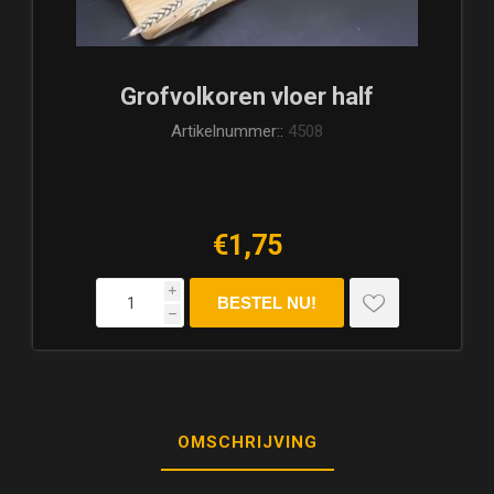
Grofvolkoren vloer half
Artikelnummer::
4508
€1,75
i
h
OMSCHRIJVING