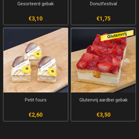
Gesorteerd gebak
Donutfestival
€3,10
€1,75
Petit fours
Glutenvrij aardbei gebak
€2,60
€3,50