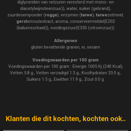
diglyceriden van vetzuren veresterd met mono- en
diacetylwijnsteenzuur)), water, suiker (gebrand),
zuurdesempoeder (
rogge
), enzymen (
tarwe
),
tarwe
zetmeel,
gerst
emoutextract, aroma, conserveermiddel(E202
(kaliumsorbaat)), voedingszuur(E330 (citroenzuur))
Allergenen
gluten bevattende granen, ei, sesam
Voedingswaarden per 100 gram
Voedingswaarden per 100 gram : Energie 1005 Kj (240 Kcal),
Vetten 5.8 g., Vetten verzadigd 1.3 g., Koolhydraten 33.0 g.,
Suikers 1.5 g., Eiwitten 11.9 g., Zout 0.0 g.
Klanten die dit kochten, kochten ook..