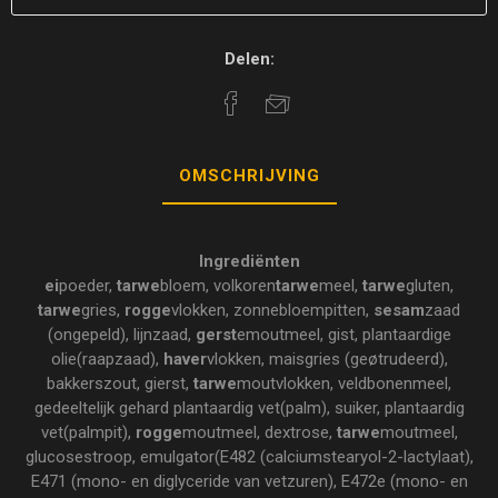
Delen:
OMSCHRIJVING
Ingrediënten
ei
poeder,
tarwe
bloem, volkoren
tarwe
meel,
tarwe
gluten,
tarwe
gries,
rogge
vlokken, zonnebloempitten,
sesam
zaad
(ongepeld), lijnzaad,
gerst
emoutmeel, gist, plantaardige
olie(raapzaad),
haver
vlokken, maisgries (geøtrudeerd),
bakkerszout, gierst,
tarwe
moutvlokken, veldbonenmeel,
gedeeltelijk gehard plantaardig vet(palm), suiker, plantaardig
vet(palmpit),
rogge
moutmeel, dextrose,
tarwe
moutmeel,
glucosestroop, emulgator(E482 (calciumstearyol-2-lactylaat),
E471 (mono- en diglyceride van vetzuren), E472e (mono- en