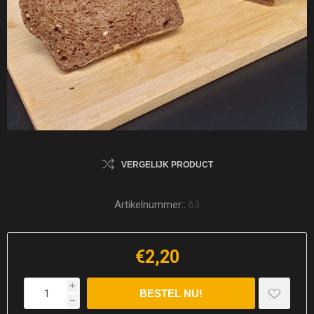
VERGELIJK PRODUCT
Artikelnummer::
63
€2,20
i
h