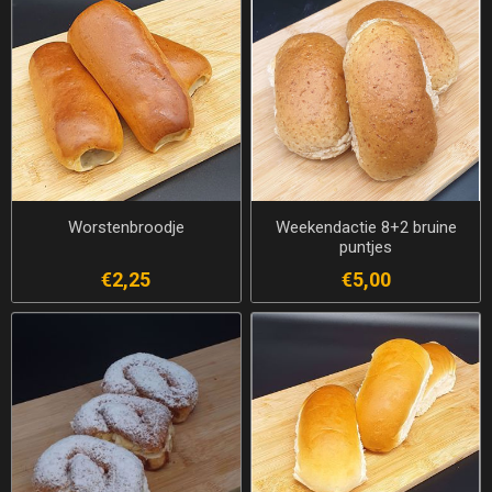
Worstenbroodje
Weekendactie 8+2 bruine
puntjes
€2,25
€5,00