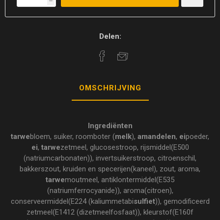
h
Delen:
OMSCHRIJVING
Ingrediënten
tarwe
bloem, suiker, roomboter (
melk
),
amandelen
,
ei
poeder,
ei
,
tarwe
zetmeel, glucosestroop, rijsmiddel(E500
(natriumcarbonaten)), invertsuikerstroop, citroenschil,
bakkerszout, kruiden en specerijen(kaneel), zout, aroma,
tarwe
moutmeel, antiklontermiddel(E535
(natriumferrocyanide)), aroma(citroen),
conserveermiddel(E224 (kaliummetabi
sulfiet
)), gemodificeerd
zetmeel(E1412 (dizetmeelfosfaat)), kleurstof(E160f