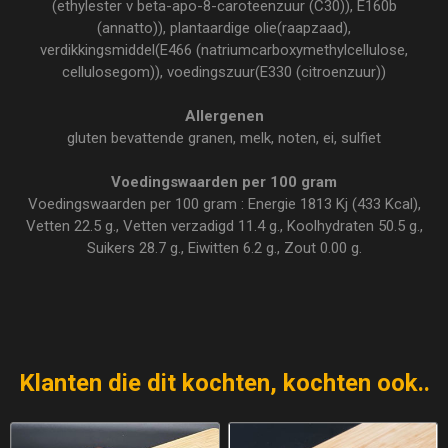
(ethylester v beta-apo-8-caroteenzuur (C30)), E160b
(annatto)), plantaardige olie(raapzaad),
verdikkingsmiddel(E466 (natriumcarboxymethylcellulose,
cellulosegom)), voedingszuur(E330 (citroenzuur))
Allergenen
gluten bevattende granen, melk, noten, ei, sulfiet
Voedingswaarden per 100 gram
Voedingswaarden per 100 gram : Energie 1813 Kj (433 Kcal),
Vetten 22.5 g., Vetten verzadigd 11.4 g., Koolhydraten 50.5 g.,
Suikers 28.7 g., Eiwitten 6.2 g., Zout 0.00 g.
Klanten die dit kochten, kochten ook..