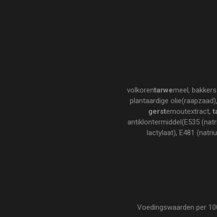
volkoren
tarwe
meel, bakker
plantaardige olie(raapzaad)
gerst
emoutextract,
t
antiklontermiddel(E535 (nat
lactylaat), E481 (natr
Voedingswaarden per 100 g