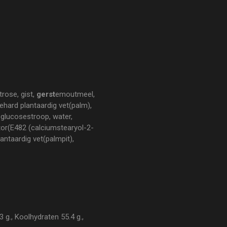
trose, gist,
gerst
emoutmeel,
gehard plantaardig vet(palm),
, glucosestroop, water,
tor(E482 (calciumstearyol-2-
antaardig vet(palmpit),
 g., Koolhydraten 55.4 g.,