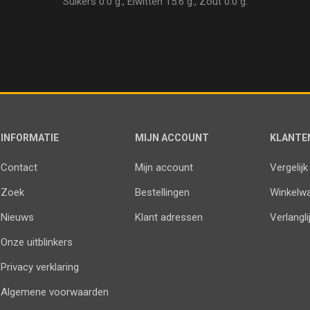
Suikers 0.0 g., Eiwitten 15.6 g., Zout 0.0 g.
INFORMATIE
MIJN ACCOUNT
KLANTE
Contact
Mijn account
Vergelijk
Zoek
Bestellingen
Winkelw
Nieuws
Klant adressen
Verlangli
Onze uitblinkers
Privacy verklaring
Algemene voorwaarden