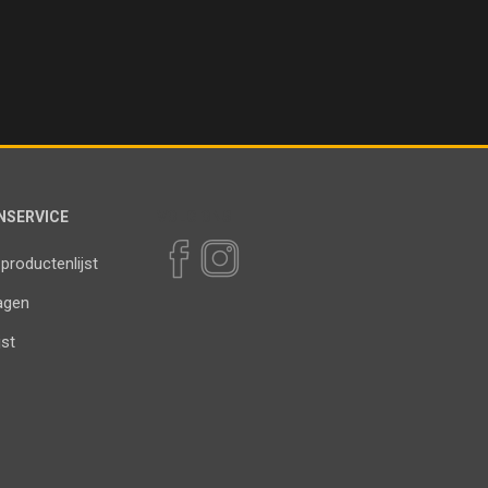
NSERVICE
VOLG ONS
 productenlijst
agen
jst