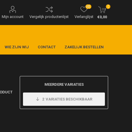
(0)
0
Mijn account
Vergelijk productenlijst
Verlanglijst
€0,00
WIE ZIJN WIJ
CONTACT
ZAKELIJK BESTELLEN
MEERDERE VARIATIES
RODUCT
2
VARIATIES BESCHIKBAAR