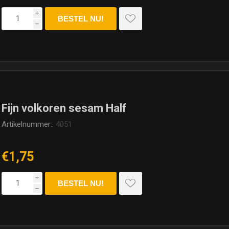
i
h
Fijn volkoren sesam Half
Artikelnummer::
4051
€1,75
i
h