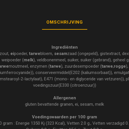
OMSCHRIJVING
Ingrediënten
szout,
ei
poeder,
tarwe
bloem,
sesam
zaad (ongepeld), gistextract, dex
, weipoeder (
melk
), veldbonenmeel, suiker, suiker (gebrand), geheel 
arwe
moutmeel, enzymen (
tarwe
), zuurdesempoeder (
tarwe
,
rogge
)
riumferrocyanide)), conserveermiddel(E202 (kaliumsorbaat)), emulga
iumstearoyl-2-lactylaat), E471 (mono- en diglyceride van vetzuren)), pl
voedingszuur(E330 (citroenzuur))
Allergenen
gluten bevattende granen, ei, sesam, melk
Voedingswaarden per 100 gram
ram : Energie 1350 Kj (323 Kcal), Vetten 2.0 g., Vetten verzadigd 0.3