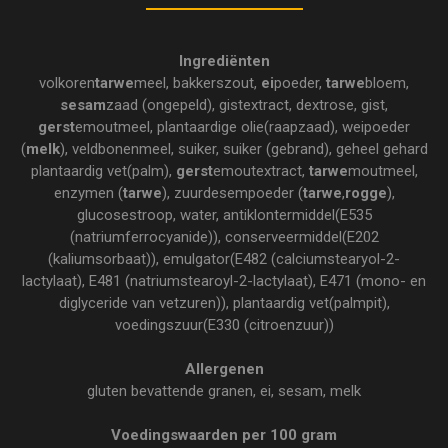
Ingrediënten
volkoren
tarwe
meel, bakkerszout,
ei
poeder,
tarwe
bloem,
sesam
zaad (ongepeld), gistextract, dextrose, gist,
gerst
emoutmeel, plantaardige olie(raapzaad), weipoeder
(
melk
), veldbonenmeel, suiker, suiker (gebrand), geheel gehard
plantaardig vet(palm),
gerst
emoutextract,
tarwe
moutmeel,
enzymen (
tarwe
), zuurdesempoeder (
tarwe
,
rogge
),
glucosestroop, water, antiklontermiddel(E535
(natriumferrocyanide)), conserveermiddel(E202
(kaliumsorbaat)), emulgator(E482 (calciumstearyol-2-
lactylaat), E481 (natriumstearoyl-2-lactylaat), E471 (mono- en
diglyceride van vetzuren)), plantaardig vet(palmpit),
voedingszuur(E330 (citroenzuur))
Allergenen
gluten bevattende granen, ei, sesam, melk
Voedingswaarden per 100 gram