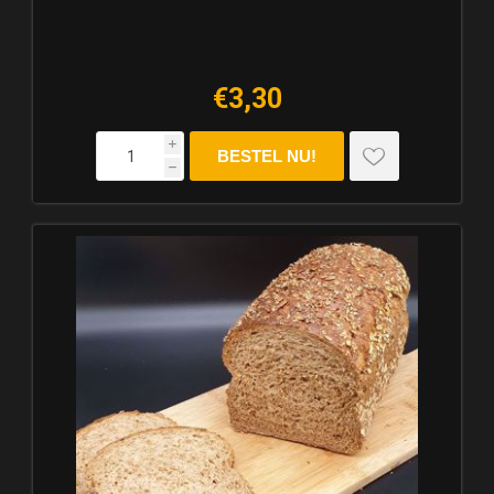
€3,30
i
h