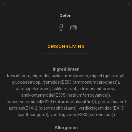
Delen:
OMSCHRIJVING
Ingrediënten
tarwe
bloem,
ei
poeder, suiker,
melk
poeder,
ei
geel (gedroogd),
glucosestroop, rijsmiddel(E503 (ammoniumcarbonaat)),
aardappelzetmeel, bakkerszout, citroenschil, aroma,
antiklontermiddel(E535 (natriumferrocyanide)),
conserveermiddel(E224 (kaliummetabi
sulfiet
)), gemodificeerd
zetmeel(E1412 (dizetmeelfosfaat)), verdikkingsmiddel(E415
(xanthaangom)), voedingszuur(E330 (citroenzuur))
Allergenen