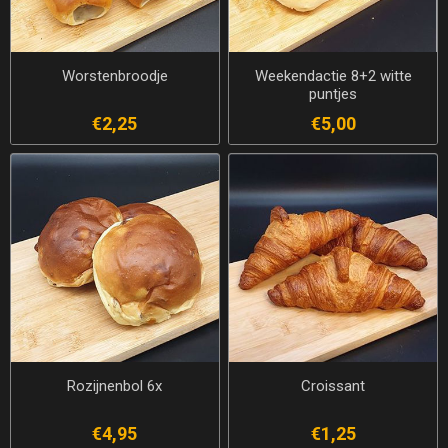
Worstenbroodje
Weekendactie 8+2 witte
puntjes
€2,25
€5,00
Rozijnenbol 6x
Croissant
€4,95
€1,25