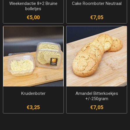
Weekendactie 8+2 Bruine
Cake Roomboter Neutraal
bolletjes
€5,00
€7,05
Kruidenboter
Amandel Bitterkoekjes
+/-250gram
€3,25
€7,05