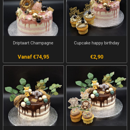
Driptaart Champagne
Cupcake happy birthday
Vanaf €74,95
€2,90