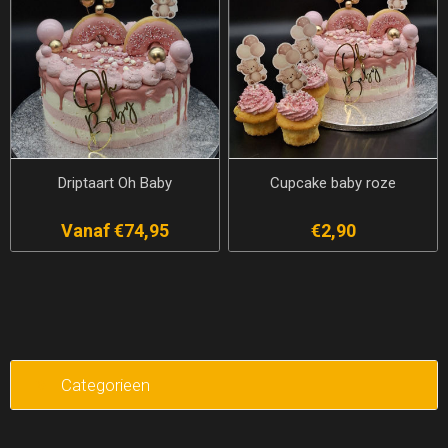
Driptaart Oh Baby
Cupcake baby roze
Vanaf €74,95
€2,90
Categorieen