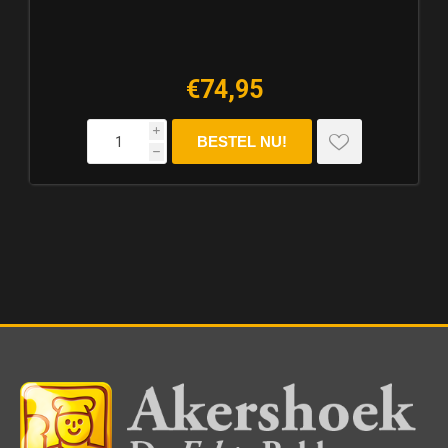
€74,95
i
h