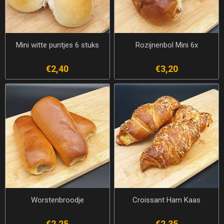
Mini witte puntjes 6 stuks
Rozijnenbol Mini 6x
€2,40
€3,20
Worstenbroodje
Croissant Ham Kaas
€2,25
€2,35