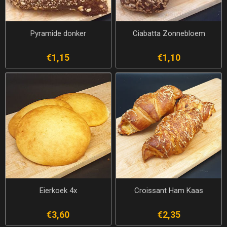
Pyramide donker
Ciabatta Zonnebloem
€1,15
€1,10
Eierkoek 4x
Croissant Ham Kaas
€3,60
€2,35