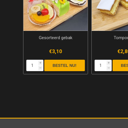
Gesorteerd gebak
Tompo
€3,10
€2,8
i
i
h
h