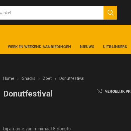
WEEK EN WEEKEND AANBIEDINGEN
NIEUWS
UITBLINKERS
Home
Snacks
Zoet
Donutfestival
Donutfestival
VERGELIJK P
bij afname van minimaal 8 donuts