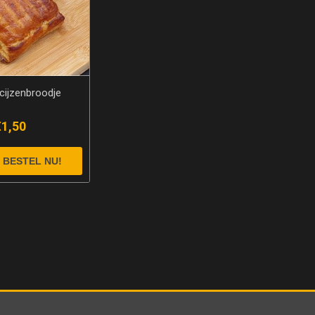
cijzenbroodje
€1,50