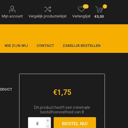
(0)
0
Mijn account
Vergelijk productenlijst
Verlanglijst
€0,00
WIE ZIJN WIJ
CONTACT
ZAKELIJK BESTELLEN
RODUCT
€1,75
Dit product heeft een minimale
bestelhoeveelheid van 8
i
h