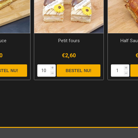
uce
Petit fours
Half Sau
0
€2,60
i
i
h
h