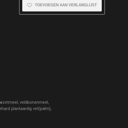
TOEVOEGEN AAN VERLANGLIJST
we
zetmeel, veldbonenmeel,
ehard plantaardig vet(palm),