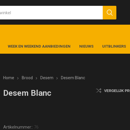
WEEK EN WEEKEND AANBIEDINGEN
NIEUWS
UITBLINKERS
Home
Brood
Desem
Desem Blanc
Desem Blanc
VERGELIJK P
Artikelnummer::
76