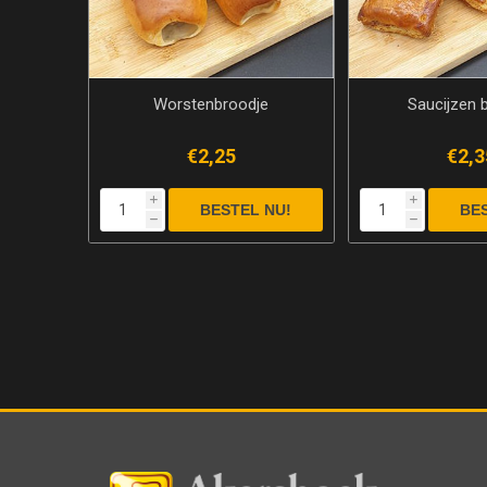
Worstenbroodje
Saucijzen 
€2,25
€2,3
i
i
h
h