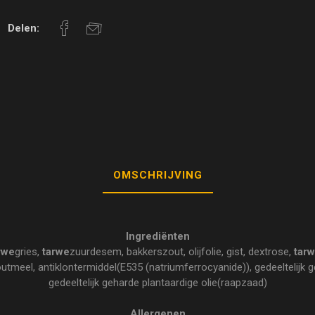
Delen:
OMSCHRIJVING
Ingrediënten
rwe
gries,
tarwe
zuurdesem, bakkerszout, olijfolie, gist, dextrose,
tar
tmeel, antiklontermiddel(E535 (natriumferrocyanide)), gedeeltelijk g
gedeeltelijk geharde plantaardige olie(raapzaad)
Allergenen