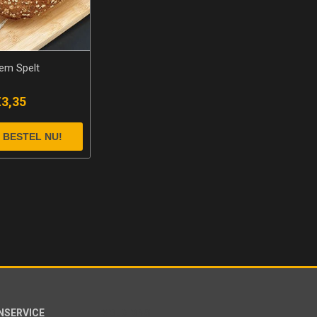
em Spelt
€3,35
NSERVICE
VOLG ONS