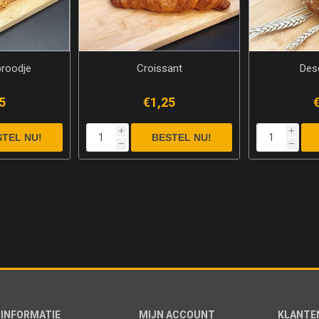
broodje
Croissant
Des
5
€1,25
i
i
h
h
INFORMATIE
MIJN ACCOUNT
KLANTE