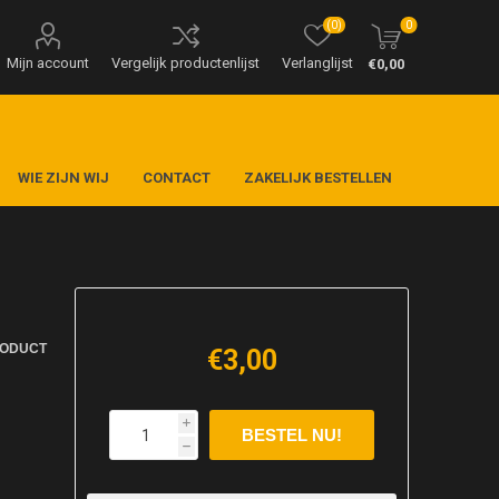
(0)
0
Mijn account
Vergelijk productenlijst
Verlanglijst
€0,00
WIE ZIJN WIJ
CONTACT
ZAKELIJK BESTELLEN
RODUCT
€3,00
i
h