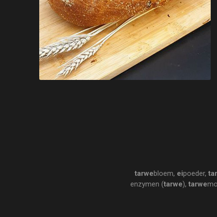
tarwe
bloem,
ei
poeder,
ta
enzymen (
tarwe
),
tarwe
mou