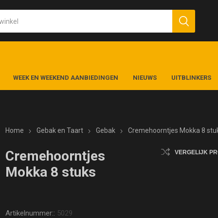
WEEK EN WEEKEND AANBIEDINGEN
NIEUWS
UITBLINKERS
Home
Gebak en Taart
Gebak
Cremehoorntjes Mokka 8 stu
Cremehoorntjes
VERGELIJK P
Mokka 8 stuks
Artikelnummer::
5029