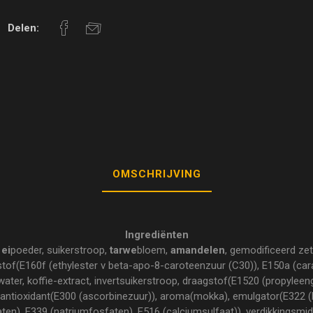
Delen:
OMSCHRIJVING
Ingrediënten
,
ei
poeder, suikerstroop,
tarwe
bloem,
amandelen
, gemodificeerd ze
rstof(E160f (ethylester v beta-apo-8-caroteenzuur (C30)), E150a (car
 water, koffie-extract, invertsuikerstroop, draagstof(E1520 (propyleeng
ntioxidant(E300 (ascorbinezuur)), aroma(mokka), emulgator(E322 (E3
ten), E339 (natriumfosfaten), E516 (calciumsulfaat)), verdikkingsmid