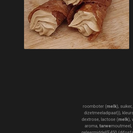
roomboter (
melk
), suiker
dizetmeeladipaat)), kleu
dextrose, lactose (
melk
),
aroma,
tarwe
moutmeel, a
geleermiddel(E450 (difosfa