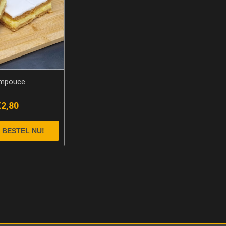
mpouce
€2,80