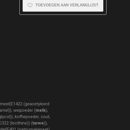
TOEVOEGEN AAN VERLANGLIJST
tmeel(E1422 (geacetyleerd
amel)), weipoeder (
melk
),
lycol)), koffiepoeder, zout,
22 (lecithine)) (
tarwe
)),
del(E401 (natriumalginaat),