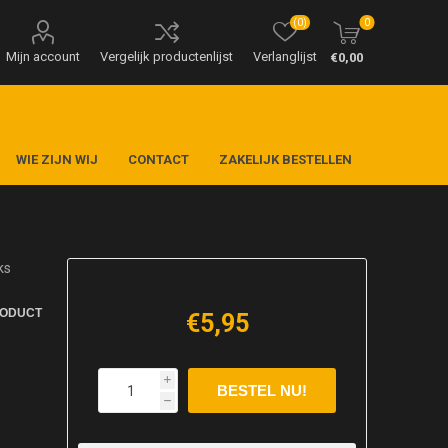
(0)
0
Mijn account
Vergelijk productenlijst
Verlanglijst
€0,00
WIE ZIJN WIJ
CONTACT
ZAKELIJK BESTELLEN
ks
RODUCT
€5,95
i
h