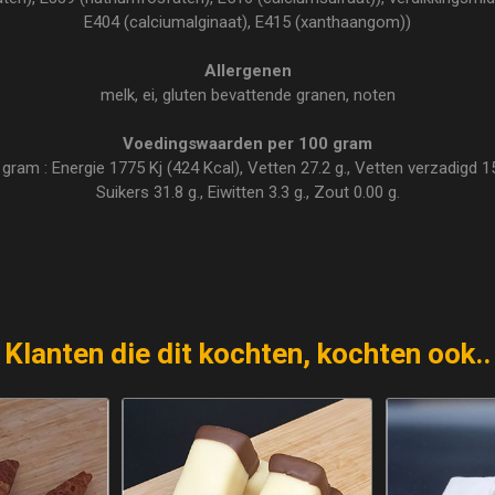
E404 (calciumalginaat), E415 (xanthaangom))
Allergenen
melk, ei, gluten bevattende granen, noten
Voedingswaarden per 100 gram
am : Energie 1775 Kj (424 Kcal), Vetten 27.2 g., Vetten verzadigd 15.
Suikers 31.8 g., Eiwitten 3.3 g., Zout 0.00 g.
Klanten die dit kochten, kochten ook..