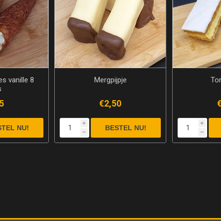
s vanille 8
Mergpijpje
To
s
5
€2,50
i
i
h
h