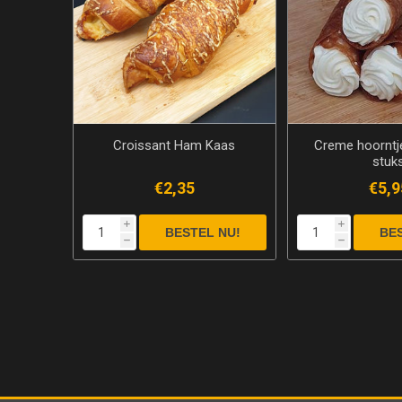
Croissant Ham Kaas
Creme hoorntje
stuk
€2,35
€5,9
i
i
h
h