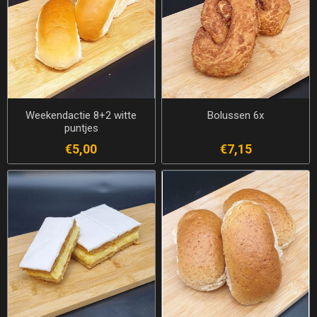
Weekendactie 8+2 witte
Bolussen 6x
puntjes
€5,00
€7,15