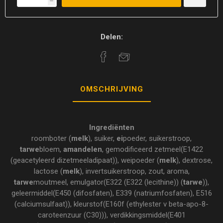
h
Delen:
OMSCHRIJVING
Ingrediënten
roomboter (
melk
), suiker,
ei
poeder, suikerstroop,
tarwe
bloem,
amandelen
, gemodificeerd zetmeel(E1422
(geacetyleerd dizetmeeladipaat)), weipoeder (
melk
), dextrose,
lactose (
melk
), invertsuikerstroop, zout, aroma,
tarwe
moutmeel, emulgator(E322 (E322 (lecithine)) (
tarwe
)),
geleermiddel(E450 (difosfaten), E339 (natriumfosfaten), E516
(calciumsulfaat)), kleurstof(E160f (ethylester v beta-apo-8-
caroteenzuur (C30))), verdikkingsmiddel(E401