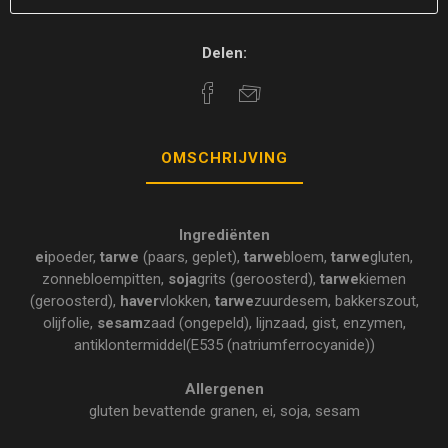
Delen:
OMSCHRIJVING
Ingrediënten
ei
poeder,
tarwe
(paars, geplet),
tarwe
bloem,
tarwe
gluten,
zonnebloempitten,
soja
grits (geroosterd),
tarwe
kiemen
(geroosterd),
haver
vlokken,
tarwe
zuurdesem, bakkerszout,
olijfolie,
sesam
zaad (ongepeld), lijnzaad, gist, enzymen,
antiklontermiddel(E535 (natriumferrocyanide))
Allergenen
gluten bevattende granen, ei, soja, sesam