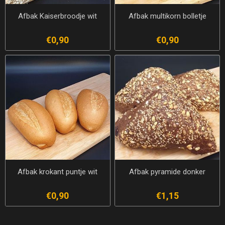
Afbak Kaiserbroodje wit
Afbak multikorn bolletje
€0,90
€0,90
Afbak krokant puntje wit
Afbak pyramide donker
€0,90
€1,15