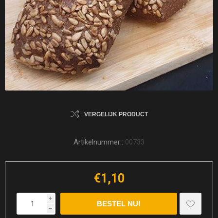
VERGELIJK PRODUCT
Artikelnummer::
00733
€1,10
i
h