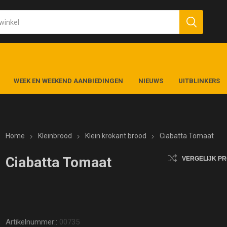
WEEK EN WEEKEND AANBIEDINGEN
NIEUWS
UITBLINKERS
Home
Kleinbrood
Klein krokant brood
Ciabatta Tomaat
Ciabatta Tomaat
VERGELIJK P
Artikelnummer::
00735