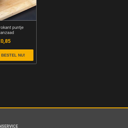
rokant puntje
anzaad
€0,85
NSERVICE
VOLG ONS