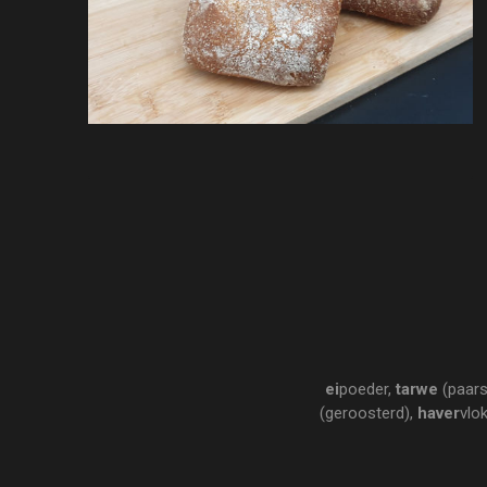
ei
poeder,
tarwe
(paars
(geroosterd),
haver
vlo