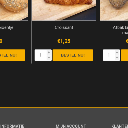
ioentje
Croissant
Afbak k
ma
0
€1,25
i
i
h
h
INFORMATIE
MIJN ACCOUNT
KLANTE