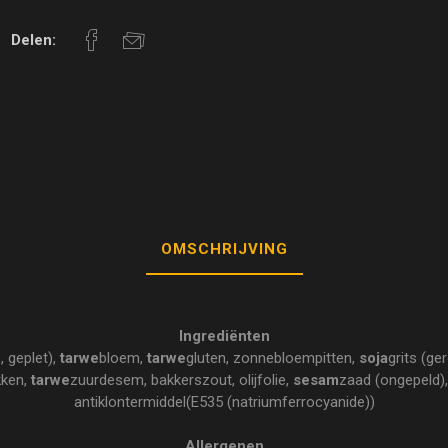
Delen:
OMSCHRIJVING
Ingrediënten
, geplet),
tarwe
bloem,
tarwe
gluten, zonnebloempitten,
soja
grits (ge
kken,
tarwe
zuurdesem, bakkerszout, olijfolie,
sesam
zaad (ongepeld),
antiklontermiddel(E535 (natriumferrocyanide))
Allergenen