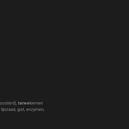
roosterd),
tarwe
kiemen
 lijnzaad, gist, enzymen,