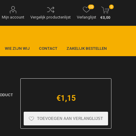
(0)
0
Mijn account
Vergelijk productenlijst
Verlanglijst
€0,00
WIE ZIJN WIJ
CONTACT
ZAKELIJK BESTELLEN
RODUCT
€1,15
TOEVOEGEN AAN VERLANGLIJST