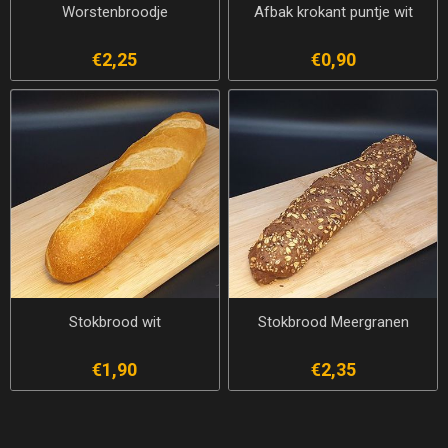
Worstenbroodje
Afbak krokant puntje wit
€2,25
€0,90
Stokbrood wit
Stokbrood Meergranen
€1,90
€2,35