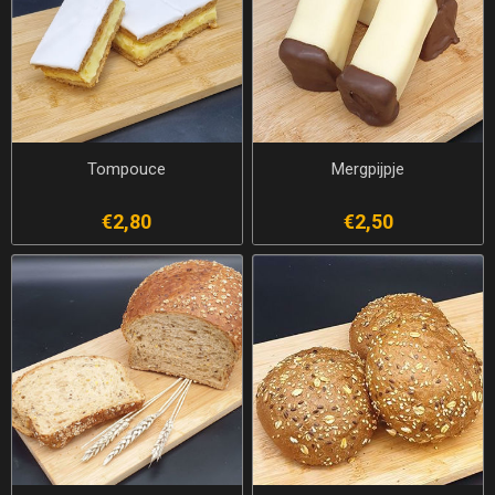
Tompouce
Mergpijpje
€2,80
€2,50