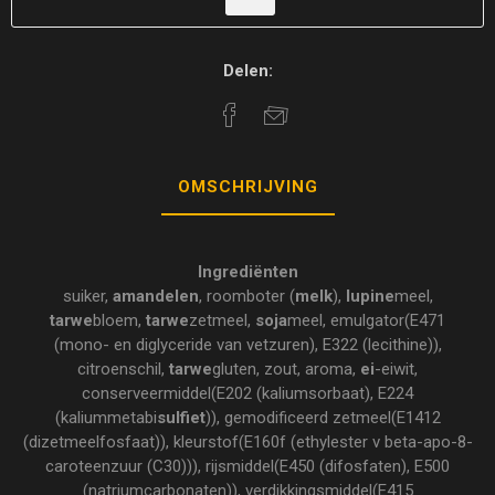
Delen:
OMSCHRIJVING
Ingrediënten
suiker,
amandelen
, roomboter (
melk
),
lupine
meel,
tarwe
bloem,
tarwe
zetmeel,
soja
meel, emulgator(E471
(mono- en diglyceride van vetzuren), E322 (lecithine)),
citroenschil,
tarwe
gluten, zout, aroma,
ei
-eiwit,
conserveermiddel(E202 (kaliumsorbaat), E224
(kaliummetabi
sulfiet
)), gemodificeerd zetmeel(E1412
(dizetmeelfosfaat)), kleurstof(E160f (ethylester v beta-apo-8-
caroteenzuur (C30))), rijsmiddel(E450 (difosfaten), E500
(natriumcarbonaten)), verdikkingsmiddel(E415