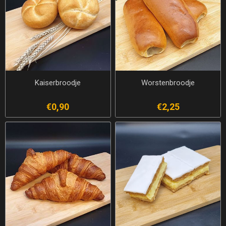
Kaiserbroodje
Worstenbroodje
€0,90
€2,25