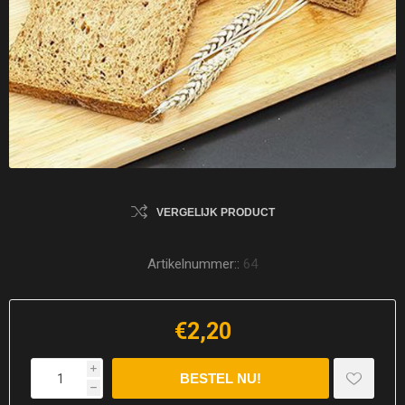
VERGELIJK PRODUCT
Artikelnummer::
64
€2,20
i
h