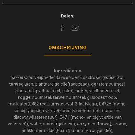
Delen:
OMSCHRIJVING
Ingrediënten
bakkerszout,
ei
poeder,
tarwe
bloem, dextrose, gistextract,
tarwe
gluten, plantaardige olie(raapzaad),
gerst
emoutmeel,
plantaardig vet(palmpit, palm), suiker, veldbonenmeel,
rogge
moutmeel,
tarwe
moutmeel, glucosestroop,
emulgator(E482 (calciumstearyol-2-lactylaat), E472e (mono-
en diglyceriden van vetzuren veresterd met mono- en
diacetylwijnsteenzuur), E471 (mono- en diglyceride van
vetzuren)), water, suiker (gebrand), enzymen (
tarwe
), aroma,
antiklontermiddel(E535 (natriumferrocyanide)),