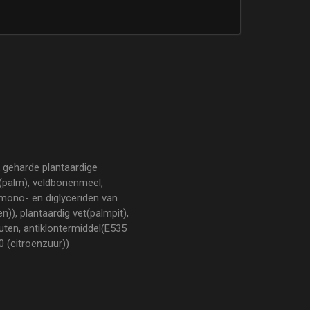
jk geharde plantaardige
et(palm), veldbonenmeel,
(mono- en diglyceriden van
)), plantaardig vet(palmpit),
uten, antiklontermiddel(E535
 (citroenzuur))