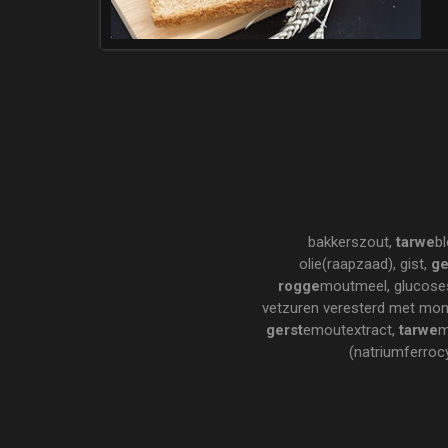
bakkerszout,
tarwe
b
olie(raapzaad), gist,
ge
rogge
moutmeel, glucoses
vetzuren veresterd met mono-
gerst
emoutextract,
tarwe
m
(natriumferroc