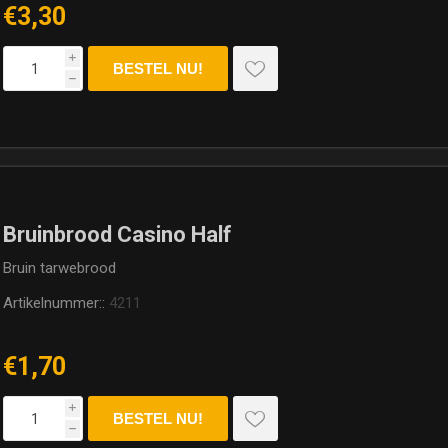
€3,30
i
h
Bruinbrood Casino Half
Bruin tarwebrood
Artikelnummer::
4211
€1,70
i
h