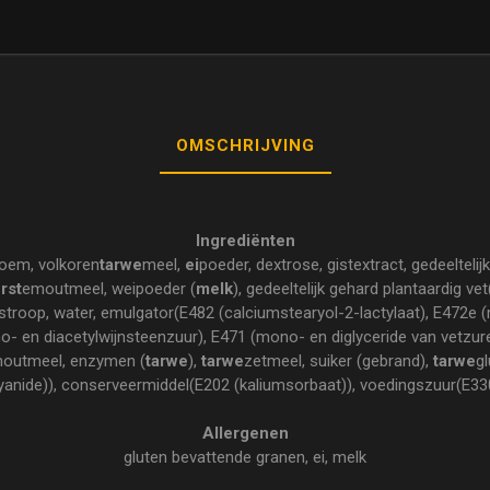
OMSCHRIJVING
Ingrediënten
loem, volkoren
tarwe
meel,
ei
poeder, dextrose, gistextract, gedeelteli
rst
emoutmeel, weipoeder (
melk
), gedeeltelijk gehard plantaardig v
troop, water, emulgator(E482 (calciumstearyol-2-lactylaat), E472e 
 en diacetylwijnsteenzuur), E471 (mono- en diglyceride van vetzuren
outmeel, enzymen (
tarwe
),
tarwe
zetmeel, suiker (gebrand),
tarwe
gl
yanide)), conserveermiddel(E202 (kaliumsorbaat)), voedingszuur(E330
Allergenen
gluten bevattende granen, ei, melk