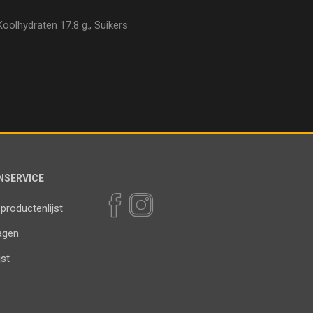
Koolhydraten 17.8 g., Suikers
NSERVICE
VOLG ONS
 productenlijst
agen
jst