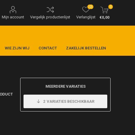
(0)
0
Mijn account
Vergelijk productenlijst
Verlanglijst
€0,00
WIE ZIJN WIJ
CONTACT
ZAKELIJK BESTELLEN
MEERDERE VARIATIES
RODUCT
2
VARIATIES BESCHIKBAAR