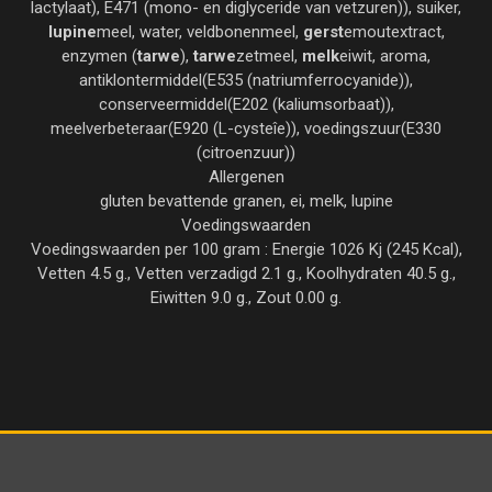
lactylaat), E471 (mono- en diglyceride van vetzuren)), suiker,
lupine
meel, water, veldbonenmeel,
gerst
emoutextract,
enzymen (
tarwe
),
tarwe
zetmeel,
melk
eiwit, aroma,
antiklontermiddel(E535 (natriumferrocyanide)),
conserveermiddel(E202 (kaliumsorbaat)),
meelverbeteraar(E920 (L-cysteîe)), voedingszuur(E330
(citroenzuur))
Allergenen
gluten bevattende granen, ei, melk, lupine
Voedingswaarden
Voedingswaarden per 100 gram : Energie 1026 Kj (245 Kcal),
Vetten 4.5 g., Vetten verzadigd 2.1 g., Koolhydraten 40.5 g.,
Eiwitten 9.0 g., Zout 0.00 g.