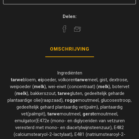
Delen:
OMSCHRIJVING
Ingrediënten
tarwe
bloem,
ei
poeder, volkoren
tarwe
meel, gist, dextrose,
weipoeder (
melk
), wei-eiwit (concentraat) (
melk
), botervet
(
melk
), bakkerszout,
tarwe
gluten, gedeeltelijk geharde
plantaardige olie(raapzaad),
rogge
moutmeel, glucosestroop,
gedeeltelijk gehard plantaardig vet(palm), plantaardig
vet(palmpit),
tarwe
moutmeel,
gerst
emoutmeel,
emulgator(E472e (mono- en diglyceriden van vetzuren
veresterd met mono- en diacetylwijnsteenzuur), E482
(calciumstearyol-2-lactylaat), E481 (natriumstearoyl-2-